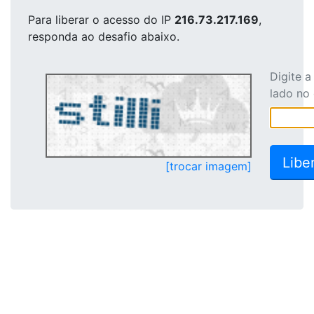
Para liberar o acesso
do IP
216.73.217.169
,
responda ao desafio abaixo.
Digite 
lado no
[trocar imagem]