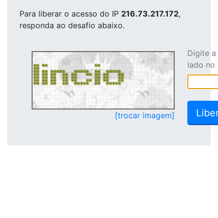
Para liberar o acesso
do IP
216.73.217.172
,
responda ao desafio abaixo.
Digite 
lado no
[trocar imagem]