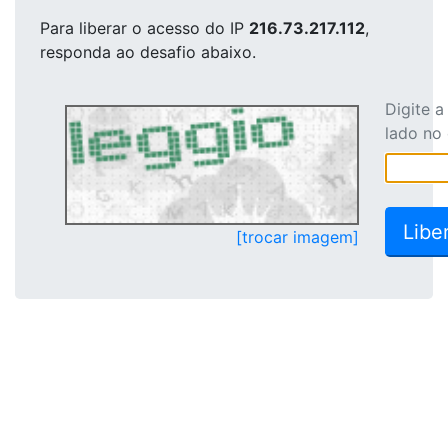
Para liberar o acesso
do IP
216.73.217.112
,
responda ao desafio abaixo.
Digite 
lado no
[trocar imagem]